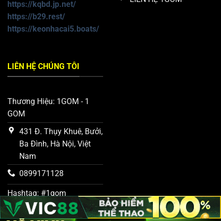
https://kqbd.jp.net/
https://b29.rest/
https://keonhacai5.boats/
LIÊN HỆ CHÚNG TÔI
Thương Hiệu: 1GOM - 1
GOM
431 Đ. Thụy Khuê, Bưởi,
Ba Đình, Hà Nội, Việt
Nam
0899171128
Hashtag: #1gom
!link_1gom
#trangchu_1gom