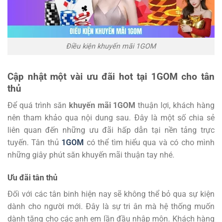
Điều kiện khuyến mãi 1GOM
Cập nhật một vài ưu đãi hot tại 1GOM cho tân
thủ
Để quá trình săn
khuyến mãi 1GOM
thuận lợi, khách hàng
nên tham khảo qua nội dung sau. Đây là một số chia sẻ
liên quan đến những ưu đãi hấp dẫn tại nền tảng trực
tuyến. Tân thủ
1GOM
có thể tìm hiểu qua và có cho mình
những giây phút săn khuyến mãi thuận tay nhé.
Ưu đãi tân thủ
Đối với các tân binh hiện nay sẽ không thể bỏ qua sự kiện
dành cho người mới. Đây là sự tri ân mà hệ thống muốn
dành tặng cho các anh em lần đầu nhập môn. Khách hàng