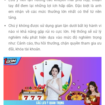
tay để đem lại những lợi ích hấp dẫn. Đặc biệt là anh
em nhận về các mức thưởng lớn nhất có thể từ nền
tảng.
Chú ý không được sử dụng gian lận dưới bất kỳ hành vi
nào vì khả năng gặp rủi ro cực lớn. Hệ thống sẽ xử lý
nghiêm nếu phát hiện dựa vào mức độ nghiêm trọng
như: Cảnh cáo, thu hồi thưởng, chặn quyền tham gia ưu
đãi, khóa tài khoản.