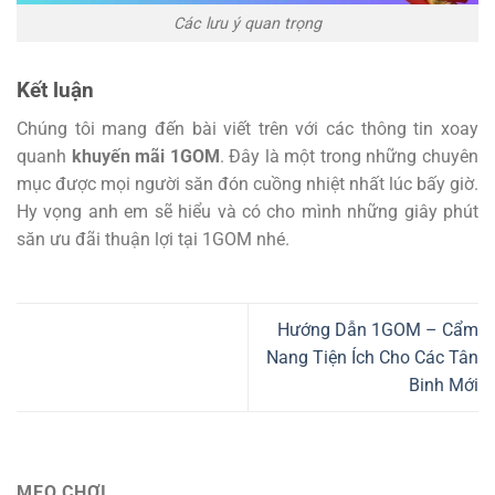
Các lưu ý quan trọng
Kết luận
Chúng tôi mang đến bài viết trên với các thông tin xoay
quanh
khuyến mãi 1GOM
. Đây là một trong những chuyên
mục được mọi người săn đón cuồng nhiệt nhất lúc bấy giờ.
Hy vọng anh em sẽ hiểu và có cho mình những giây phút
săn ưu đãi thuận lợi tại 1GOM nhé.
Hướng Dẫn 1GOM – Cẩm
Nang Tiện Ích Cho Các Tân
Binh Mới
MẸO CHƠI