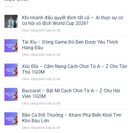
Khi nhánh đấu quyết định tất cả — Ai thực sự có
cơ hội vô địch World Cup 2026?
Chức năng bình luận bị tắt
ở
Khi
nhánh
Tài Xỉu – Dòng Game Đỏ Đen Được Yêu Thích
đấu
Hàng Đầu
quyết
Chức năng bình luận bị tắt
ở
định
Tài
tất
Xỉu
Xóc Đĩa – Cẩm Nang Cách Chơi Từ A – Z Cho Tân
cả
–
—
Thủ 1GOM
Dòng
Ai
Chức năng bình luận bị tắt
ở
Game
thực
Xóc
Đỏ
sự
Đĩa
Baccarat – Bật Mí Cách Chơi Từ A – Z Cho Hội
Đen
có
–
Được
Viên 1GOM
cơ
Cẩm
Yêu
hội
Chức năng bình luận bị tắt
ở
Nang
Thích
vô
Baccarat
Cách
Hàng
địch
–
Bắn Cá Đổi Thưởng – Khám Phá Biển Khơi Tìm
Chơi
Đầu
World
Bật
Từ
Kho Báu Lớn
Cup
Mí
A
2026?
Chức năng bình luận bị tắt
ở
Cách
–
Bắn