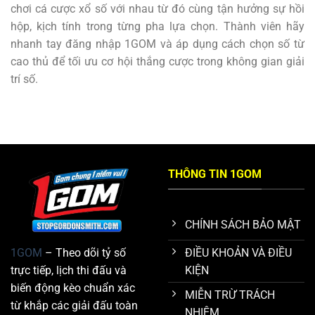
chơi cá cược xổ số với nhau từ đó cùng tận hưởng sự hồi
hộp, kịch tính trong từng pha lựa chọn. Thành viên hãy
nhanh tay đăng nhập 1GOM và áp dụng cách chọn số từ
cao thủ để tối ưu cơ hội thắng cược trong không gian giải
trí số.
THÔNG TIN 1GOM
CHÍNH SÁCH BẢO MẬT
ĐIỀU KHOẢN VÀ ĐIỀU
1GOM
– Theo dõi tỷ số
KIỆN
trực tiếp, lịch thi đấu và
biến động kèo chuẩn xác
MIỄN TRỪ TRÁCH
từ khắp các giải đấu toàn
NHIỆM