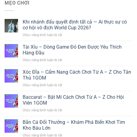
MẸO CHƠI
Khi nhánh đấu quyết định tất cả — Ai thực sự có
cơ hội vô địch World Cup 2026?
Chức năng bình luận bị tắt
ở
Khi
nhánh
Tài Xỉu – Dòng Game Đỏ Đen Được Yêu Thích
đấu
Hàng Đầu
quyết
Chức năng bình luận bị tắt
ở
định
Tài
tất
Xỉu
Xóc Đĩa – Cẩm Nang Cách Chơi Từ A – Z Cho Tân
cả
–
—
Thủ 1GOM
Dòng
Ai
Chức năng bình luận bị tắt
ở
Game
thực
Xóc
Đỏ
sự
Đĩa
Baccarat – Bật Mí Cách Chơi Từ A – Z Cho Hội
Đen
có
–
Được
Viên 1GOM
cơ
Cẩm
Yêu
hội
Chức năng bình luận bị tắt
ở
Nang
Thích
vô
Baccarat
Cách
Hàng
địch
–
Bắn Cá Đổi Thưởng – Khám Phá Biển Khơi Tìm
Chơi
Đầu
World
Bật
Từ
Kho Báu Lớn
Cup
Mí
A
2026?
Chức năng bình luận bị tắt
ở
Cách