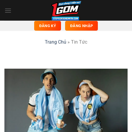
Bỏ
qua
nội
dung
ĐĂNG KÝ
ĐĂNG NHẬP
Trang Chủ
»
Tin Tức