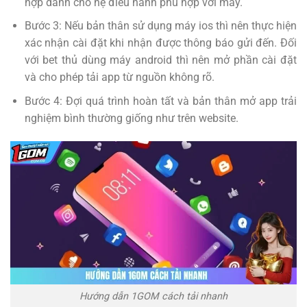
hợp dành cho hệ điều hành phù hợp với máy.
Bước 3: Nếu bản thân sử dụng máy ios thì nên thực hiện
xác nhận cài đặt khi nhận được thông báo gửi đến. Đối
với bet thủ dùng máy android thì nên mở phần cài đặt
và cho phép tải app từ nguồn không rõ.
Bước 4: Đợi quá trình hoàn tất và bản thân mở app trải
nghiệm bình thường giống như trên website.
Hướng dẫn 1GOM cách tải nhanh