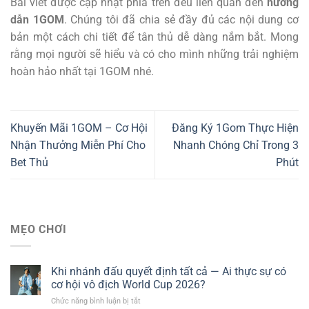
Bài viết được cập nhật phía trên đều liên quan đến
hướng
dẫn 1GOM
. Chúng tôi đã chia sẻ đầy đủ các nội dung cơ
bản một cách chi tiết để tân thủ dễ dàng nắm bắt. Mong
rằng mọi người sẽ hiểu và có cho mình những trải nghiệm
hoàn hảo nhất tại 1GOM nhé.
Khuyến Mãi 1GOM – Cơ Hội
Đăng Ký 1Gom Thực Hiện
Nhận Thưởng Miễn Phí Cho
Nhanh Chóng Chỉ Trong 3
Bet Thủ
Phút
MẸO CHƠI
Khi nhánh đấu quyết định tất cả — Ai thực sự có
cơ hội vô địch World Cup 2026?
Chức năng bình luận bị tắt
ở