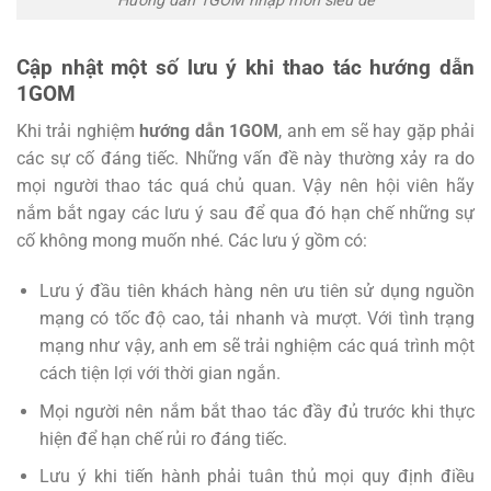
Hướng dẫn 1GOM nhập môn siêu dễ
Cập nhật một số lưu ý khi thao tác hướng dẫn
1GOM
Khi trải nghiệm
hướng dẫn 1GOM
, anh em sẽ hay gặp phải
các sự cố đáng tiếc. Những vấn đề này thường xảy ra do
mọi người thao tác quá chủ quan. Vậy nên hội viên hãy
nắm bắt ngay các lưu ý sau để qua đó hạn chế những sự
cố không mong muốn nhé. Các lưu ý gồm có:
Lưu ý đầu tiên khách hàng nên ưu tiên sử dụng nguồn
mạng có tốc độ cao, tải nhanh và mượt. Với tình trạng
mạng như vậy, anh em sẽ trải nghiệm các quá trình một
cách tiện lợi với thời gian ngắn.
Mọi người nên nắm bắt thao tác đầy đủ trước khi thực
hiện để hạn chế rủi ro đáng tiếc.
Lưu ý khi tiến hành phải tuân thủ mọi quy định điều