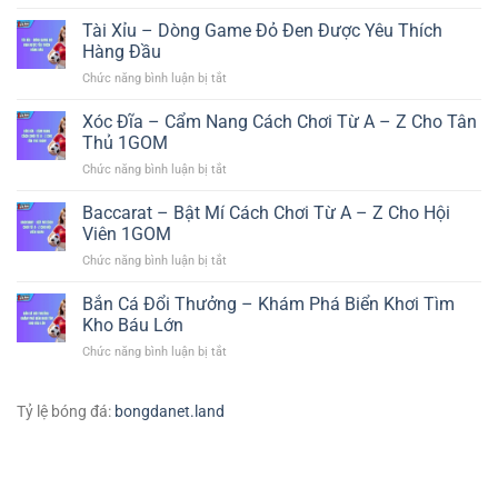
Khi
nhánh
Tài Xỉu – Dòng Game Đỏ Đen Được Yêu Thích
đấu
Hàng Đầu
quyết
Chức năng bình luận bị tắt
ở
định
Tài
tất
Xỉu
Xóc Đĩa – Cẩm Nang Cách Chơi Từ A – Z Cho Tân
cả
–
—
Thủ 1GOM
Dòng
Ai
Chức năng bình luận bị tắt
ở
Game
thực
Xóc
Đỏ
sự
Đĩa
Baccarat – Bật Mí Cách Chơi Từ A – Z Cho Hội
Đen
có
–
Được
Viên 1GOM
cơ
Cẩm
Yêu
hội
Chức năng bình luận bị tắt
ở
Nang
Thích
vô
Baccarat
Cách
Hàng
địch
–
Bắn Cá Đổi Thưởng – Khám Phá Biển Khơi Tìm
Chơi
Đầu
World
Bật
Từ
Kho Báu Lớn
Cup
Mí
A
2026?
Chức năng bình luận bị tắt
ở
Cách
–
Bắn
Chơi
Z
Cá
Từ
Cho
Đổi
Tỷ lệ bóng đá:
bongdanet.land
A
Tân
Thưởng
–
Thủ
–
Z
1GOM
Khám
Cho
Phá
Hội