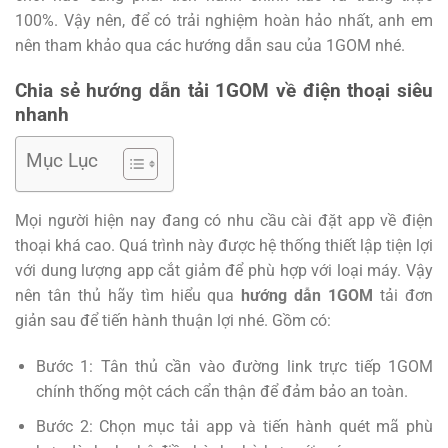
100%. Vậy nên, để có trải nghiệm hoàn hảo nhất, anh em
nên tham khảo qua các hướng dẫn sau của 1GOM nhé.
Chia sẻ hướng dẫn tải 1GOM về điện thoại siêu
nhanh
Mục Lục
Mọi người hiện nay đang có nhu cầu cài đặt app về điện
thoại khá cao. Quá trình này được hệ thống thiết lập tiện lợi
với dung lượng app cắt giảm để phù hợp với loại máy. Vậy
nên tân thủ hãy tìm hiểu qua
hướng dẫn 1GOM
tải đơn
giản sau để tiến hành thuận lợi nhé. Gồm có:
Bước 1: Tân thủ cần vào đường link trực tiếp 1GOM
chính thống một cách cẩn thận để đảm bảo an toàn.
Bước 2: Chọn mục tải app và tiến hành quét mã phù