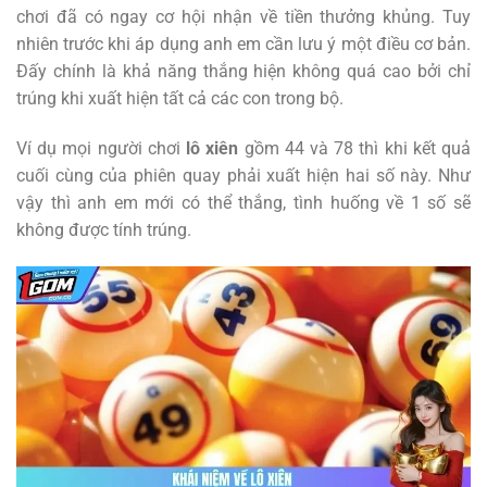
chơi đã có ngay cơ hội nhận về tiền thưởng khủng. Tuy
nhiên trước khi áp dụng anh em cần lưu ý một điều cơ bản.
Đấy chính là khả năng thắng hiện không quá cao bởi chỉ
trúng khi xuất hiện tất cả các con trong bộ.
Ví dụ mọi người chơi
lô xiên
gồm 44 và 78 thì khi kết quả
cuối cùng của phiên quay phải xuất hiện hai số này. Như
vậy thì anh em mới có thể thắng, tình huống về 1 số sẽ
không được tính trúng.