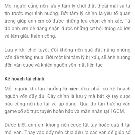
Mọi người cũng nên lưu ý tâm lý chơi thật thoải mái và tự
tin trước mọi tình huống. Bởi tâm lý chính là yếu tố quan
trọng giúp anh em có được những lựa chọn chính xác, Từ
đó anh em dễ dàng nhận được những cơ hội trúng số lớn
và làm giàu thành công.
Lưu ý khi chơi tuyệt đối không nên quá đặt nặng những
vấn đề thắng thua. Bởi một khi tâm lý bị xấu, sẽ ảnh hướng
đến ván cược và khiến nguồn vốn mất liên tục.
Kế hoạch tài chính
Mỗi người khi tận hưởng
lô xiên
đều phải có kế hoạch
nguồn vốn đầy đủ. Đây chính là lưu ý mà bất kỳ tay cược
nào cũng nên bỏ túi và áp dụng. Qua đó tận hưởng ván
game xổ số trực tuyến hoàn hảo và mãn nhãn tại 1GOM.
Được biết, anh em không nên cược tất tay hoặc quá ít tại
mỗi ván. Thay vào đấy nên chia đều ra các ván để giúp số