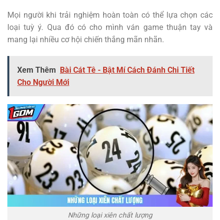
Mọi người khi trải nghiệm hoàn toàn có thể lựa chọn các
loại tuỳ ý. Qua đó có cho mình ván game thuận tay và
mang lại nhiều cơ hội chiến thắng mãn nhãn.
Xem Thêm
Bài Cát Tê - Bật Mí Cách Đánh Chi Tiết
Cho Người Mới
Những loại xiên chất lượng