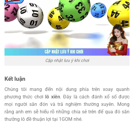
Cập nhật lưu ý khi chơi
Kết luận
Chúng tôi mang đến nội dung phía trên xoay quanh
phương thức chơi
lô xiên
. Đây là cách đánh xổ số được
mọi người săn đón và trả nghiệm thường xuyên. Mong
rằng anh em sẽ hiểu rõ những chia sẻ trên để qua đó săn
thưởng lô đề thuận lợi tại 1GOM nhé.