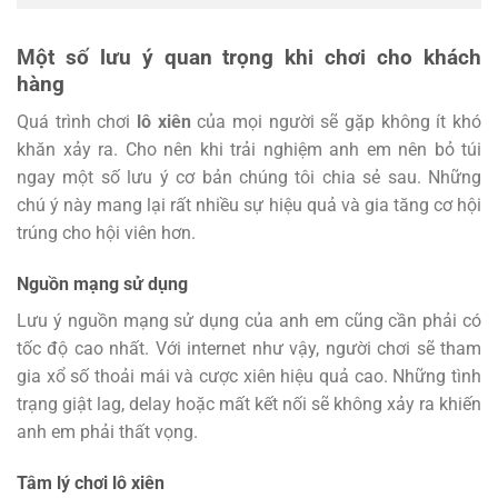
Một số lưu ý quan trọng khi chơi cho khách
hàng
Quá trình chơi
lô xiên
của mọi người sẽ gặp không ít khó
khăn xảy ra. Cho nên khi trải nghiệm anh em nên bỏ túi
ngay một số lưu ý cơ bản chúng tôi chia sẻ sau. Những
chú ý này mang lại rất nhiều sự hiệu quả và gia tăng cơ hội
trúng cho hội viên hơn.
Nguồn mạng sử dụng
Lưu ý nguồn mạng sử dụng của anh em cũng cần phải có
tốc độ cao nhất. Với internet như vậy, người chơi sẽ tham
gia xổ số thoải mái và cược xiên hiệu quả cao. Những tình
trạng giật lag, delay hoặc mất kết nối sẽ không xảy ra khiến
anh em phải thất vọng.
Tâm lý chơi lô xiên