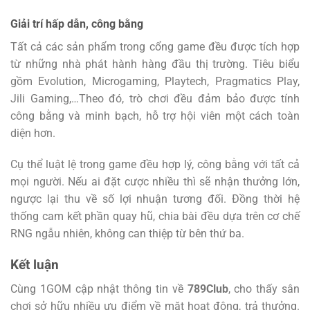
Giải trí hấp dẫn, công bằng
Tất cả các sản phẩm trong cổng game đều được tích hợp
từ những nhà phát hành hàng đầu thị trường. Tiêu biểu
gồm Evolution, Microgaming, Playtech, Pragmatics Play,
Jili Gaming,…Theo đó, trò chơi đều đảm bảo được tính
công bằng và minh bạch, hỗ trợ hội viên một cách toàn
diện hơn.
Cụ thể luật lệ trong game đều hợp lý, công bằng với tất cả
mọi người. Nếu ai đặt cược nhiều thì sẽ nhận thưởng lớn,
ngược lại thu về số lợi nhuận tương đối. Đồng thời hệ
thống cam kết phần quay hũ, chia bài đều dựa trên cơ chế
RNG ngẫu nhiên, không can thiệp từ bên thứ ba.
Kết luận
Cùng 1GOM cập nhật thông tin về
789Club
, cho thấy sân
chơi sở hữu nhiều ưu điểm về mặt hoạt động, trả thưởng.