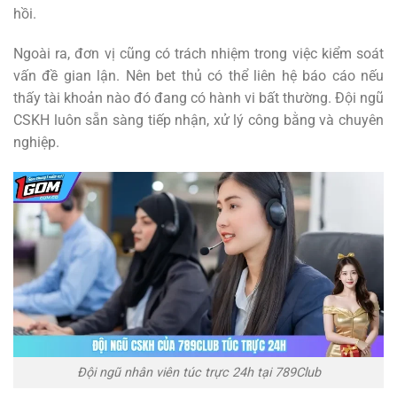
hồi.
Ngoài ra, đơn vị cũng có trách nhiệm trong việc kiểm soát
vấn đề gian lận. Nên bet thủ có thể liên hệ báo cáo nếu
thấy tài khoản nào đó đang có hành vi bất thường. Đội ngũ
CSKH luôn sẵn sàng tiếp nhận, xử lý công bằng và chuyên
nghiệp.
Đội ngũ nhân viên túc trực 24h tại 789Club