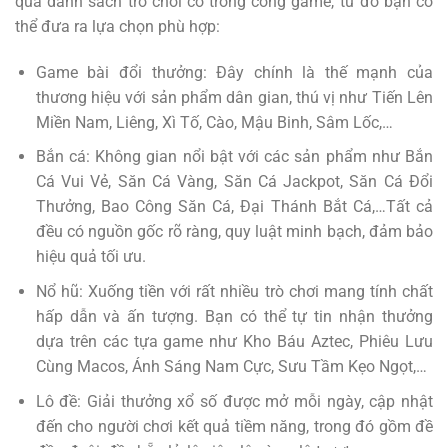
qua danh sách trò chơi có trong cổng game, từ đó bạn có
thể đưa ra lựa chọn phù hợp:
Game bài đổi thưởng: Đây chính là thế mạnh của
thương hiệu với sản phẩm dân gian, thú vị như Tiến Lên
Miền Nam, Liêng, Xì Tố, Cào, Mậu Binh, Sâm Lốc,…
Bắn cá: Không gian nổi bật với các sản phẩm như Bắn
Cá Vui Vẻ, Săn Cá Vàng, Săn Cá Jackpot, Săn Cá Đổi
Thưởng, Bao Công Săn Cá, Đại Thánh Bắt Cá,…Tất cả
đều có nguồn gốc rõ ràng, quy luật minh bạch, đảm bảo
hiệu quả tối ưu.
Nổ hũ: Xuống tiền với rất nhiều trò chơi mang tính chất
hấp dẫn và ấn tượng. Bạn có thể tự tin nhận thưởng
dựa trên các tựa game như Kho Báu Aztec, Phiêu Lưu
Cùng Macos, Ánh Sáng Nam Cực, Sưu Tầm Kẹo Ngọt,…
Lô đề: Giải thưởng xổ số được mở mỗi ngày, cập nhật
đến cho người chơi kết quả tiềm năng, trong đó gồm đề