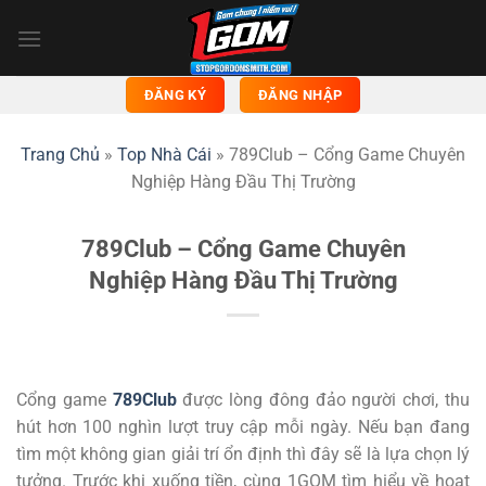
Bỏ
qua
nội
dung
ĐĂNG KÝ
ĐĂNG NHẬP
Trang Chủ
»
Top Nhà Cái
»
789Club – Cổng Game Chuyên
Nghiệp Hàng Đầu Thị Trường
789Club – Cổng Game Chuyên
Nghiệp Hàng Đầu Thị Trường
Cổng game
789Club
được lòng đông đảo người chơi, thu
hút hơn 100 nghìn lượt truy cập mỗi ngày. Nếu bạn đang
tìm một không gian giải trí ổn định thì đây sẽ là lựa chọn lý
tưởng. Trước khi xuống tiền, cùng 1GOM tìm hiểu về hoạt